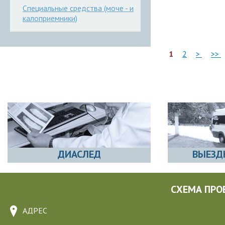
Специальные средства (моче - и
калоприемники)
1
2
>
>>
ДИАСЛЕД
ВЫЕЗД
СХЕМА ПРО
АДРЕС