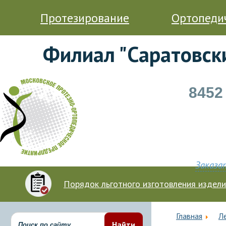
Протезирование
Ортопеди
Филиал "Саратовск
8452
Заказа
Порядок льготного изготовления издел
Главная
Л
Найти