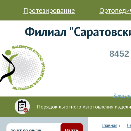
Протезирование
Ортопеди
Филиал "Саратовск
8452
Заказа
Порядок льготного изготовления издел
Главная
Л
Найти