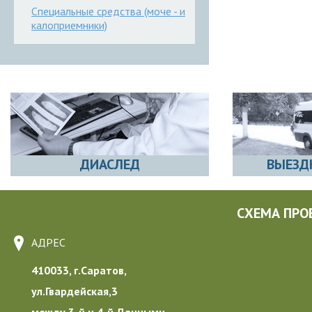
Специальные средства (моче - и
калоприемники)
ДИАСЛЕД
ВЫЕЗД
СХЕМА ПРО
АДРЕС
410033, г.Саратов,
ул.Гвардейская,3
между 3-й и 4-й Дачными,