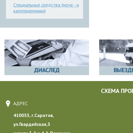
Специальные средства (моче - и
калоприемники)
ДИАСЛЕД
ВЫЕЗД
СХЕМА ПРО
АДРЕС
410033, г.Саратов,
ул.Гвардейская,3
между 3-й и 4-й Дачными,