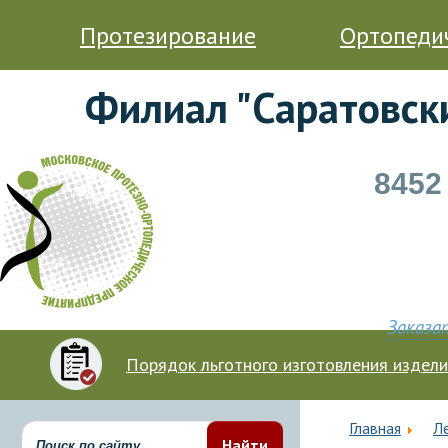
Протезирование
Ортопеди
Филиал "Саратовск
8452
Заказа
Порядок льготного изготовления издел
Главная
Л
Найти